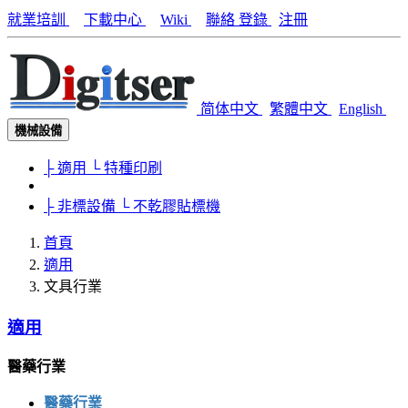
就業培訓
下載中心
Wiki
聯絡
登錄
注冊
简体中文
繁體中文
English
機械設備
├ 適用
└ 特種印刷
├ 非標設備
└ 不乾膠貼標機
首頁
適用
文具行業
適用
醫藥行業
醫藥行業